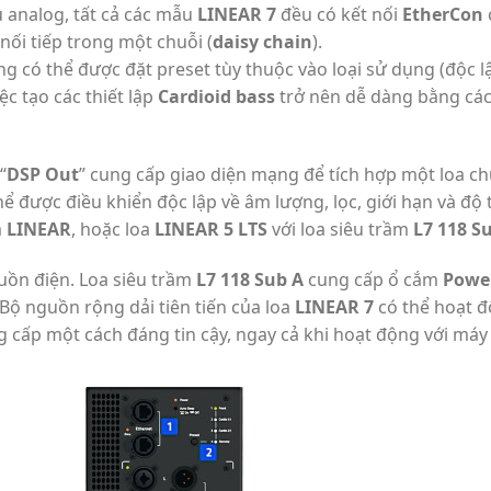
u analog, tất cả các mẫu
LINEAR 7
đều có kết nối
EtherCon
nối tiếp trong một chuỗi (
daisy chain
).
g có thể được đặt preset tùy thuộc vào loại sử dụng (độc l
ệc tạo các thiết lập
Cardioid bass
trở nên dễ dàng bằng các
“
DSP Out
” cung cấp giao diện mạng để tích hợp một loa 
ể được điều khiển độc lập về âm lượng, lọc, giới hạn và độ t
m
LINEAR
, hoặc loa
LINEAR 5 LTS
với loa siêu trầm
L7 118 S
guồn điện. Loa siêu trầm
L7 118 Sub A
cung cấp ổ cắm
Powe
Bộ nguồn rộng dải tiên tiến của loa
LINEAR 7
có thể hoạt đ
g cấp một cách đáng tin cậy, ngay cả khi hoạt động với máy