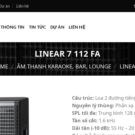
Dự án
Liên hệ
THÔNG TIN
TIN TỨC
DỰ ÁN
LIÊN HỆ
LINEAR 7 112 FA
ME
/
ÂM THANH KARAOKE, BAR, LOUNGE
/
LINEA
Cấu trúc:
Loa 2 đường tiến
Nguyên lý thùng:
Phản xạ 
Add to
SPL tối đa:
Trung bình 128 
wishlist
Tần số cắt:
1.6 kHz
Dải tần (-10 dB):
55 Hz – 20