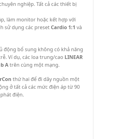
chuyên nghiệp. Tất cả các thiết bị
ập, làm monitor hoặc kết hợp với
h sử dụng các preset
Cardio 1:1
và
chủ động bổ sung không có khả năng
rễ. Ví dụ, các loa trung/cao
LINEAR
ub A
trên cùng một mạng.
rCon
thứ hai để đi dây nguồn một
ộng ở tất cả các mức điện áp từ 90
 phát điện.