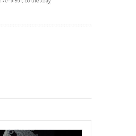
:
70° x 50°, có thể xoay