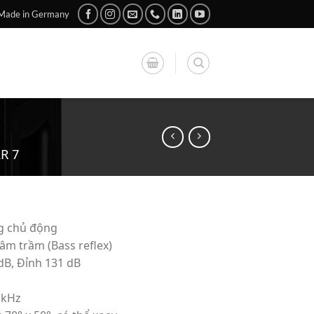
Made in Germany
R 7
g chủ động
âm trầm (Bass reflex)
dB, Đỉnh 131 dB
 kHz