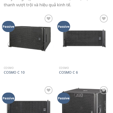
thanh vượt trội và hiệu quả kinh tế.
Add to
Add to
Passive
Passive
wishlist
wishlist
COSMO
COSMO
COSMO C 10
COSMO C 6
Add to
Add to
Passive
Passive
wishlist
wishlist