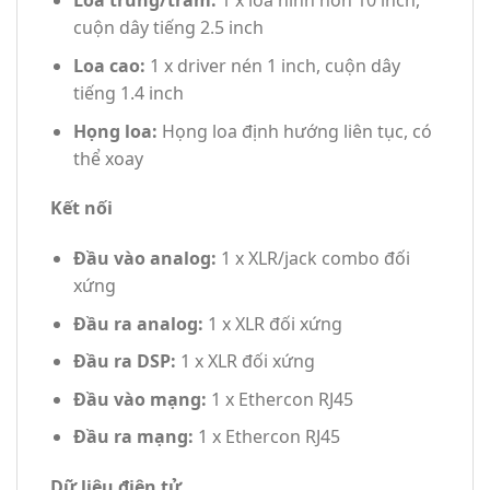
Loa trung/trầm:
1 x loa hình nón 10 inch,
cuộn dây tiếng 2.5 inch
Loa cao:
1 x driver nén 1 inch, cuộn dây
tiếng 1.4 inch
Họng loa:
Họng loa định hướng liên tục, có
thể xoay
Kết nối
Đầu vào analog:
1 x XLR/jack combo đối
xứng
Đầu ra analog:
1 x XLR đối xứng
Đầu ra DSP:
1 x XLR đối xứng
Đầu vào mạng:
1 x Ethercon RJ45
Đầu ra mạng:
1 x Ethercon RJ45
Dữ liệu điện tử