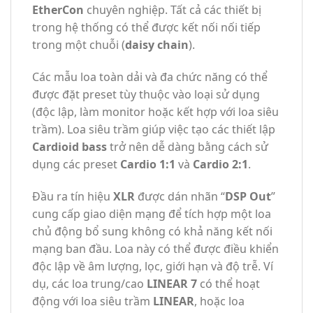
EtherCon
chuyên nghiệp. Tất cả các thiết bị
trong hệ thống có thể được kết nối nối tiếp
trong một chuỗi (
daisy chain
).
Các mẫu loa toàn dải và đa chức năng có thể
được đặt preset tùy thuộc vào loại sử dụng
(độc lập, làm monitor hoặc kết hợp với loa siêu
trầm). Loa siêu trầm giúp việc tạo các thiết lập
Cardioid bass
trở nên dễ dàng bằng cách sử
dụng các preset
Cardio 1:1
và
Cardio 2:1
.
Đầu ra tín hiệu
XLR
được dán nhãn “
DSP Out
”
cung cấp giao diện mạng để tích hợp một loa
chủ động bổ sung không có khả năng kết nối
mạng ban đầu. Loa này có thể được điều khiển
độc lập về âm lượng, lọc, giới hạn và độ trễ. Ví
dụ, các loa trung/cao
LINEAR 7
có thể hoạt
động với loa siêu trầm
LINEAR
, hoặc loa