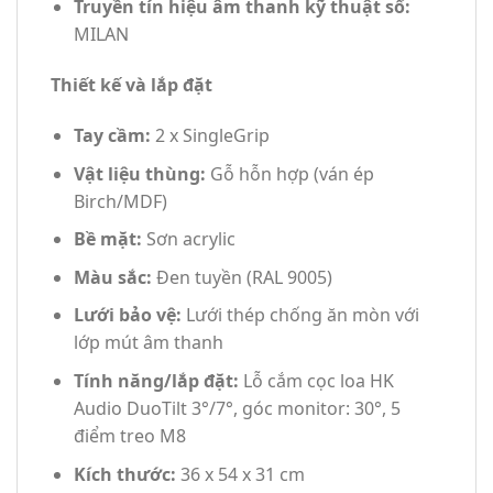
Truyền tín hiệu âm thanh kỹ thuật số:
MILAN
Thiết kế và lắp đặt
Tay cầm:
2 x SingleGrip
Vật liệu thùng:
Gỗ hỗn hợp (ván ép
Birch/MDF)
Bề mặt:
Sơn acrylic
Màu sắc:
Đen tuyền (RAL 9005)
Lưới bảo vệ:
Lưới thép chống ăn mòn với
lớp mút âm thanh
Tính năng/lắp đặt:
Lỗ cắm cọc loa HK
Audio DuoTilt 3°/7°, góc monitor: 30°, 5
điểm treo M8
Kích thước:
36 x 54 x 31 cm