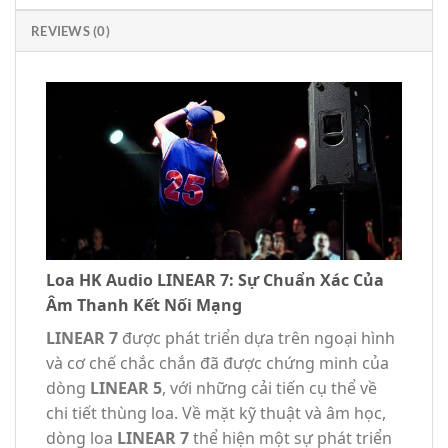
REVIEWS (0)
Loa HK Audio LINEAR 7: Sự Chuẩn Xác Của
Âm Thanh Kết Nối Mạng
LINEAR 7
được phát triển dựa trên ngoại hình
và cơ chế chắc chắn đã được chứng minh của
dòng
LINEAR 5
, với những cải tiến cụ thể về
chi tiết thùng loa. Về mặt kỹ thuật và âm học,
dòng loa
LINEAR 7
thể hiện một sự phát triển