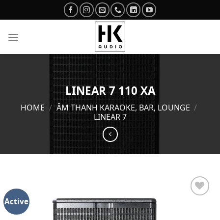
Skip
to
content
LINEAR 7 110 XA
HOME
/
ÂM THANH KARAOKE, BAR, LOUNGE
/
LINEAR 7
Active
Add to
wishlist