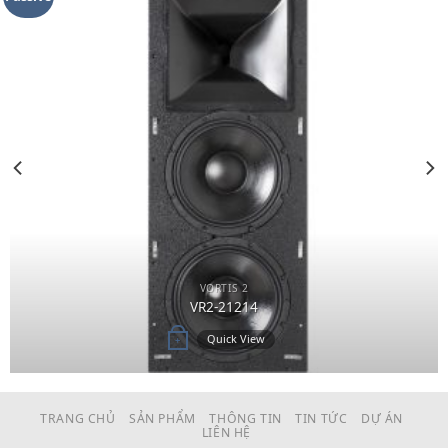
Add to
wishlist
VORTIS 2
VR2-21214
Quick View
+
TRANG CHỦ
SẢN PHẨM
THÔNG TIN
TIN TỨC
DỰ ÁN
LIÊN HỆ