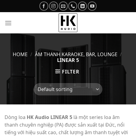
Skip
to
content
HOME
/
ÂM THANH KARAOKE, BAR, LOUNGE
/
LINEAR 5
FILTER
Dòng loa
HK Audio LINEAR 5
là một series loa âm
thanh chuyên nghiệp (PA) được sản xuất tại Đức, nổi
tiếng với hiệu suất cao, chất lượng âm thanh tuyệt vời