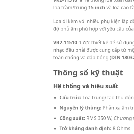
VR2-11510
là hệ thống loa toàn dải
loa trầm/trung
15 inch
và loa cao t
Loa đi kèm với nhiều phụ kiện lắp đ
độ phủ âm phù hợp với yêu cầu của 
VR2-11510
được thiết kế để sử dụng
nhạc đều phải được cung cấp từ m
toàn chống va đập bóng (
DIN 1803
Thông số kỹ thuật
Hệ thống và hiệu suất
Cấu trúc:
Loa trung/cao thụ độn
Nguyên lý thùng:
Phản xạ âm t
Công suất:
RMS 350 W, Chương t
Trở kháng danh định:
8 Ohms