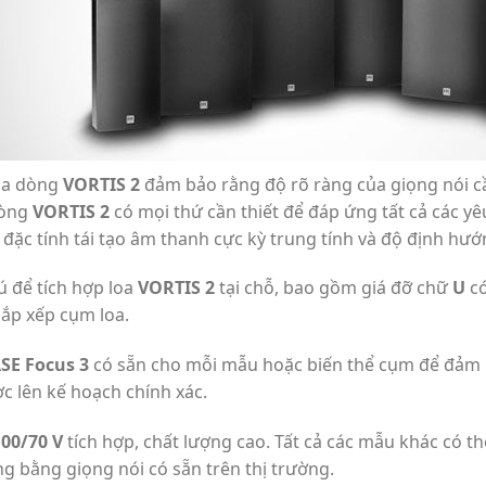
của dòng
VORTIS 2
đảm bảo rằng độ rõ ràng của giọng nói cầ
Dòng
VORTIS 2
có mọi thứ cần thiết để đáp ứng tất cả các y
đặc tính tái tạo âm thanh cực kỳ trung tính và độ định hướn
 để tích hợp loa
VORTIS 2
tại chỗ, bao gồm giá đỡ chữ
U
có
sắp xếp cụm loa.
SE Focus 3
có sẵn cho mỗi mẫu hoặc biến thể cụm để đảm bả
c lên kế hoạch chính xác.
100/70 V
tích hợp, chất lượng cao. Tất cả các mẫu khác có th
g bằng giọng nói có sẵn trên thị trường.