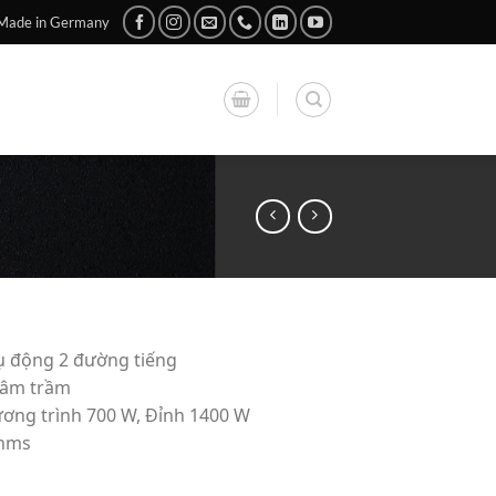
Made in Germany
ụ động 2 đường tiếng
 âm trầm
ơng trình 700 W, Đỉnh 1400 W
hms