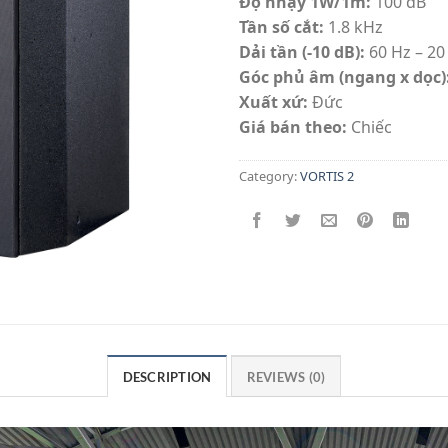
Độ nhạy 1W/1m:
100 dB
Tần số cắt:
1.8 kHz
Dải tần (-10 dB):
60 Hz – 20
Góc phủ âm (ngang x dọc)
Xuất xứ:
Đức
Giá bán theo:
Chiếc
Category:
VORTIS 2
DESCRIPTION
REVIEWS (0)