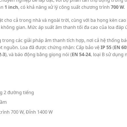
 chuyên nghiệp để lắp đặt, với bộ phân tần thụ động trong
ần
1 inch
, có khả năng xử lý công suất chương trình
700 W
.
ặt cho cả trong nhà và ngoài trời, cùng với ba họng kèn ca
không gian. Mức áp suất âm thanh tối đa cao của loa đáp 
 trong các giải pháp âm thanh tích hợp, nơi cả hệ thống bá
ột nguồn. Loa đã được chứng nhận: Cấp bảo vệ
IP 55
(
EN 60
2-3
), và báo động bằng giọng nói (
EN 54-24
, loại B sử dụng n
g 2 đường tiếng
rầm
rình 700 W, Đỉnh 1400 W