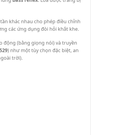
 thùng
bass reflex
. Loa được trang bị
o tần khác nhau cho phép điều chỉnh
ứng các ứng dụng đòi hỏi khắt khe.
o động (bằng giọng nói) và truyền
529
) như một tùy chọn đặc biệt, an
goài trời).