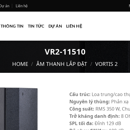
Dự án
Liên hệ
THÔNG TIN
TIN TỨC
DỰ ÁN
LIÊN HỆ
VR2-11510
HOME
/
ÂM THANH LẮP ĐẶT
/
VORTIS 2
Cấu trúc:
Loa trung/cao th
Nguyên lý thùng:
Phản xạ
Add to
Công suất:
RMS 350 W, Chư
wishlist
Trở kháng danh định:
8 O
SPL tối đa:
Đỉnh 129 dB