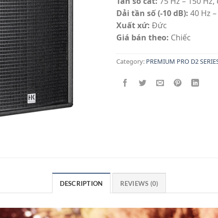
Tần số cắt:
75 Hz – 150 Hz, 
Dải tần số (-10 dB):
40 Hz –
Xuất xứ:
Đức
Giá bán theo:
Chiếc
Category:
PREMIUM PRO D2 SERIE
DESCRIPTION
REVIEWS (0)