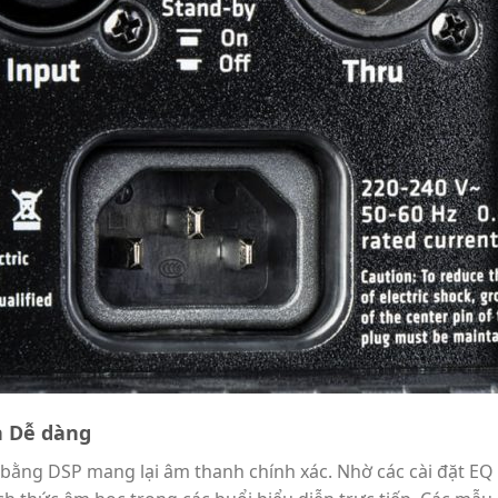
h Dễ dàng
 bằng DSP mang lại âm thanh chính xác. Nhờ các cài đặt EQ