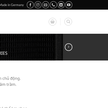
Made in Germany
IES
m chủ động.
âm trầm.