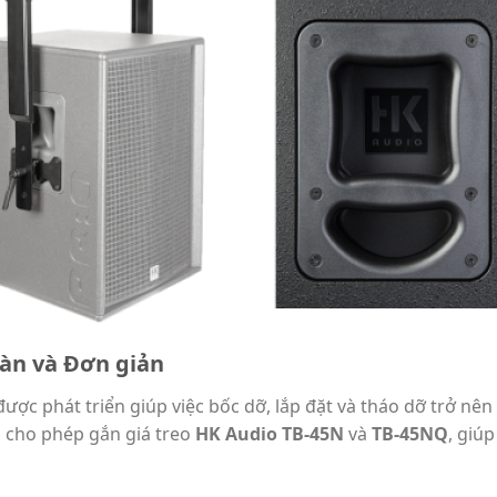
oàn và Đơn giản
ược phát triển giúp việc bốc dỡ, lắp đặt và tháo dỡ trở nên 
n cho phép gắn giá treo
HK Audio TB-45N
và
TB-45NQ
, giú