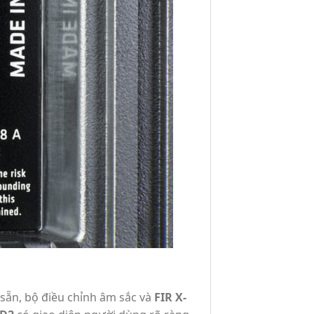
 sẵn, bộ điều chỉnh âm sắc và
FIR X-