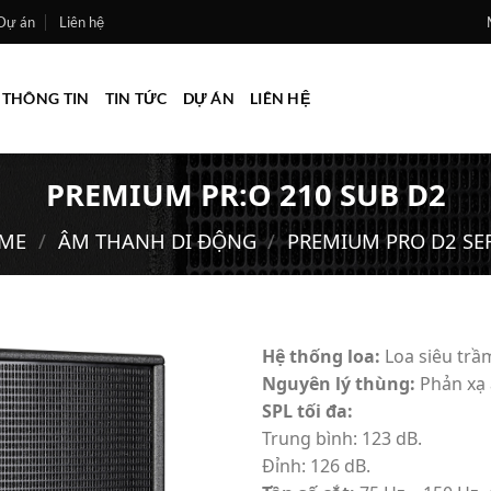
Dự án
Liên hệ
THÔNG TIN
TIN TỨC
DỰ ÁN
LIÊN HỆ
PREMIUM PR:O 210 SUB D2
ME
/
ÂM THANH DI ĐỘNG
/
PREMIUM PRO D2 SER
Hệ thống loa:
Loa siêu trầ
Nguyên lý thùng:
Phản xạ 
Add to
SPL tối đa:
wishlist
Trung bình: 123 dB.
Đỉnh: 126 dB.