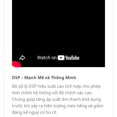
DSP – Mạnh Mẽ và Thông Minh
Bộ xử lý DSP hiệu suất cao tích hợp cho phép
tinh chỉnh hệ thống với độ chính xác cao.
Chúng giúp tăng áp suất âm thanh khả dụng
trước khi xảy ra hiện tượng méo tiếng và giảm
đáng kể nguy cơ hú rít.