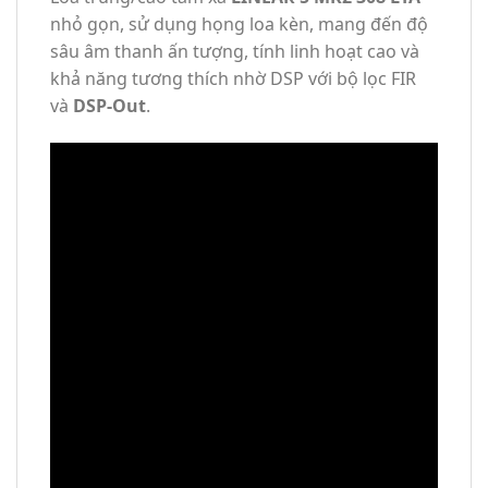
nhỏ gọn, sử dụng họng loa kèn, mang đến độ
sâu âm thanh ấn tượng, tính linh hoạt cao và
khả năng tương thích nhờ DSP với bộ lọc FIR
và
DSP-Out
.