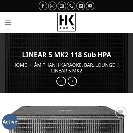
Skip
to
content
LINEAR 5 MK2 118 Sub HPA
HOME
/
ÂM THANH KARAOKE, BAR, LOUNGE
/
LINEAR 5 MK2
Active
Add to
wishlist