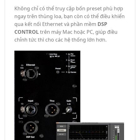
Không chỉ có thể truy cập bốn preset phù hợp
ngay trên thùng loa, bạn còn có thể điều khiển
qua kết nối Ethernet và phần mềm
DSP
CONTROL
trên máy Mac hoặc PC, giúp điều
chỉnh tức thì cho các hệ thống lớn hơn.