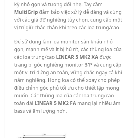
kỳ nhỏ gọn và tương đối nhẹ. Tay cầm
MultiGrip
đảm bảo việc xử lý dễ dàng và cùng
với các giá đỡ nghiêng tùy chọn, cung cấp một
vị trí giữ chắc chắn khi treo các loa trung/cao.
Để sử dụng làm loa monitor sân khấu nhỏ
gọn, mạnh mẽ và ít bị hú rít, các thùng loa của
các loa trung/cao
LINEAR 5 MK2 XA
được
trang bị góc nghiêng monitor
31°
và cung cấp
một vị trí đứng an toàn, vững chắc ngay cả khi
nằm nghiêng. Họng loa có thể xoay cho phép
điều chỉnh góc phủ tối ưu cho thiết lập mong
muốn. Các thùng loa của các loa trung/cao
toàn dải
LINEAR 5 MK2 FA
mang lại nhiều âm
bass và âm lượng hơn.