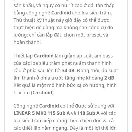
sân khấu, và nguy cơ hú rít cao ở dải tần thấp
bằng công nghệ
Cardioid
cho loa siêu trầm.
Thủ thuật kỹ thuật này giờ đây có thể được
thực hiện dễ dàng mà không cần công cụ đo
lường: chỉ cần lắp đặt, chọn một preset, và
hoàn thành!
Thiết lập
Cardioid
làm giảm áp suất âm bass
của các loa siêu trầm phát ra âm thanh hình
cầu ở phía sau lên tới
34 dB
. Đồng thời, áp suất
âm thanh ở phía trước tăng nhẹ khoảng
2 dB
.
Kết quả là một mô hình bức xạ có hướng, hình
trái tim (
Cardioid
).
Công nghệ
Cardioid
có thể được sử dụng với
LINEAR 5 MK2 115 Sub A
và
118 Sub A
với các
loa siêu trầm xếp chồng theo chiều dọc và cả
các thiết lập nằm ngang. Đây là một lợi thế lớn