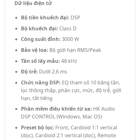
Dữ liệu điện tử
Bộ tiền khuếch đại:
DSP
Bộ khuếch đại:
Class D
Công suất đỉnh:
3000 W
Bảo vệ loa:
Bộ giới hạn RMS/Peak
Tần số lấy mẫu:
48 kHz
Độ trễ:
Dưới 2.6 ms
Chức năng DSP:
EQ tham số 10 băng tần,
lọc thông thấp, phân cực, mức, độ trễ, giới
hạn, tắt tiếng
Phần mềm điều khiển từ xa:
HK Audio
DSP CONTROL (Windows, Mac OS)
Preset bộ lọc:
Front, Cardioid 1:1 vertical
(dọc), Cardioid 2:1 vertical (dọc), Remote