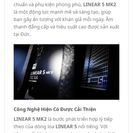
chuẩn và phụ kiện phong phú,
LINEAR 5 MK2
là một động lực mạnh mẽ và sáng tạo, giúp
bạn gây ấn tượng với khán giả mỗi ngày. Âm
thanh đẳng cấp và hiệu suất cao được sản xuất
tại Đức.
Công Nghệ Hiện Có Được Cải Thiện
LINEAR 5 MK2
là bước phát triển hợp lý tiếp
theo của dòng loa
LINEAR 5
nổi tiếng. Với