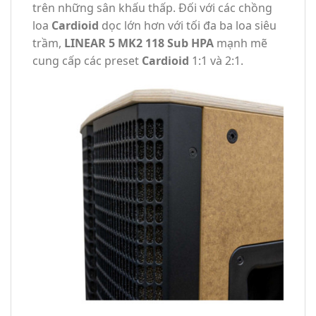
trên những sân khấu thấp. Đối với các chồng
loa
Cardioid
dọc lớn hơn với tối đa ba loa siêu
trầm,
LINEAR 5 MK2 118 Sub HPA
mạnh mẽ
cung cấp các preset
Cardioid
1:1 và 2:1.