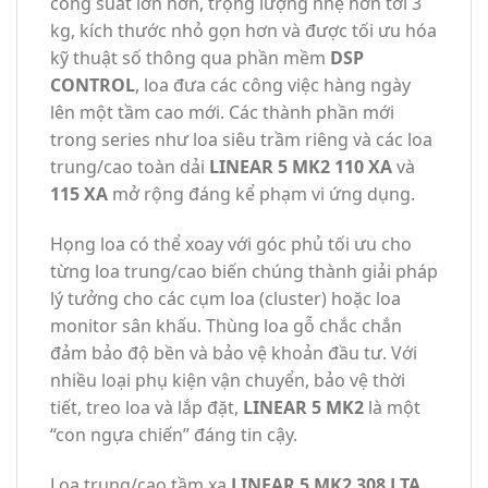
công suất lớn hơn, trọng lượng nhẹ hơn tới 3
kg, kích thước nhỏ gọn hơn và được tối ưu hóa
kỹ thuật số thông qua phần mềm
DSP
CONTROL
, loa đưa các công việc hàng ngày
lên một tầm cao mới. Các thành phần mới
trong series như loa siêu trầm riêng và các loa
trung/cao toàn dải
LINEAR 5 MK2 110 XA
và
115 XA
mở rộng đáng kể phạm vi ứng dụng.
Họng loa có thể xoay với góc phủ tối ưu cho
từng loa trung/cao biến chúng thành giải pháp
lý tưởng cho các cụm loa (cluster) hoặc loa
monitor sân khấu. Thùng loa gỗ chắc chắn
đảm bảo độ bền và bảo vệ khoản đầu tư. Với
nhiều loại phụ kiện vận chuyển, bảo vệ thời
tiết, treo loa và lắp đặt,
LINEAR 5 MK2
là một
“con ngựa chiến” đáng tin cậy.
Loa trung/cao tầm xa
LINEAR 5 MK2 308 LTA