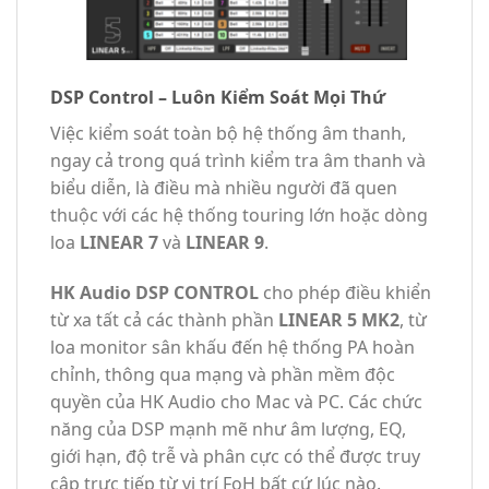
DSP Control – Luôn Kiểm Soát Mọi Thứ
Việc kiểm soát toàn bộ hệ thống âm thanh,
ngay cả trong quá trình kiểm tra âm thanh và
biểu diễn, là điều mà nhiều người đã quen
thuộc với các hệ thống touring lớn hoặc dòng
loa
LINEAR 7
và
LINEAR 9
.
HK Audio DSP CONTROL
cho phép điều khiển
từ xa tất cả các thành phần
LINEAR 5 MK2
, từ
loa monitor sân khấu đến hệ thống PA hoàn
chỉnh, thông qua mạng và phần mềm độc
quyền của HK Audio cho Mac và PC. Các chức
năng của DSP mạnh mẽ như âm lượng, EQ,
giới hạn, độ trễ và phân cực có thể được truy
cập trực tiếp từ vị trí FoH bất cứ lúc nào.