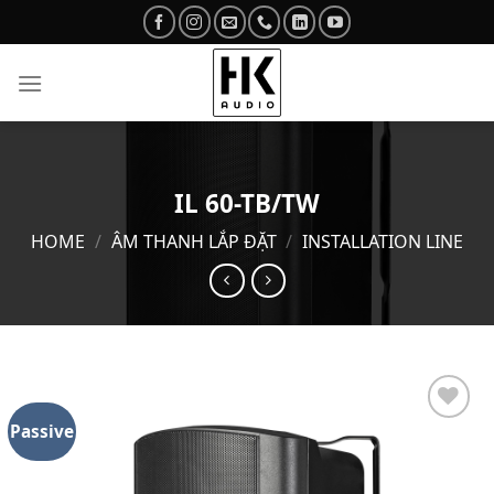
Skip
to
content
IL 60-TB/TW
HOME
/
ÂM THANH LẮP ĐẶT
/
INSTALLATION LINE
Passive
Add to
wishlist