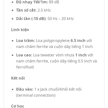
Độ nhạy 1W/1m:
89 dB
Tần số cắt:
2.5 kHz
Dải tần (-10 dB):
50 Hz – 20 kHz
Linh kiện
Loa trầm:
Loa polypropylene
6.5 inch
với
nam châm ferrite và cuộn dây tiếng 1 inch
Loa cao:
Loa tweeter vòm nhựa
1 inch
với
nam châm ferrite, cuộn dây tiếng 0.5 inch và
ferrofluid
Kết nối
Đầu vào:
1 x Jack chuối/khối kết nối
(terminal connection)
Cơ học