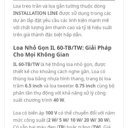
Loa treo trần và loa gắn tường thuộc dòng
INSTALLATION LINE
được sử dụng trong các
dự án lắp đặt yêu cầu các linh kiện mạnh mẽ
với chất lượng âm thanh cao và tỷ lệ hiệu suất
trên giá thành đặc biệt hấp dẫn.
Loa Nhỏ Gọn IL 60-TB/TW: Giải Pháp
Cho Mọi Không Gian
IL 60-TB/TW
là hệ thống loa nhỏ gọn, được
thiết kế cho khoảng cách nghe gần. Loa có
thùng loa bằng nhựa hình thang, trang bị loa
trầm
6.5 inch
và loa tweeter
0.75 inch
cùng bộ
phân tần thụ động với khả năng xử lý công
suất chương trình
40 W
.
Loa có biến áp
100 V
có thể chuyển đổi với năm
mức công suất (
2 W/ 5 W/ 10 W/ 20 W/ 30 W
).
Có sẵn hai màu đen (
TB
) hoặc trắng (
TW
). Giá