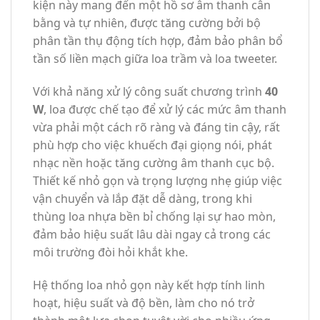
kiện này mang đến một hồ sơ âm thanh cân
bằng và tự nhiên, được tăng cường bởi bộ
phân tần thụ động tích hợp, đảm bảo phân bổ
tần số liền mạch giữa loa trầm và loa tweeter.
Với khả năng xử lý công suất chương trình
40
W
, loa được chế tạo để xử lý các mức âm thanh
vừa phải một cách rõ ràng và đáng tin cậy, rất
phù hợp cho việc khuếch đại giọng nói, phát
nhạc nền hoặc tăng cường âm thanh cục bộ.
Thiết kế nhỏ gọn và trọng lượng nhẹ giúp việc
vận chuyển và lắp đặt dễ dàng, trong khi
thùng loa nhựa bền bỉ chống lại sự hao mòn,
đảm bảo hiệu suất lâu dài ngay cả trong các
môi trường đòi hỏi khắt khe.
Hệ thống loa nhỏ gọn này kết hợp tính linh
hoạt, hiệu suất và độ bền, làm cho nó trở