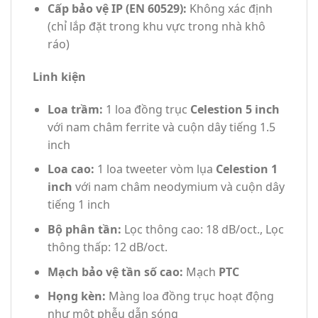
Cấp bảo vệ IP (EN 60529):
Không xác định
(chỉ lắp đặt trong khu vực trong nhà khô
ráo)
Linh kiện
Loa trầm:
1 loa đồng trục
Celestion 5 inch
với nam châm ferrite và cuộn dây tiếng 1.5
inch
Loa cao:
1 loa tweeter vòm lụa
Celestion 1
inch
với nam châm neodymium và cuộn dây
tiếng 1 inch
Bộ phân tần:
Lọc thông cao: 18 dB/oct., Lọc
thông thấp: 12 dB/oct.
Mạch bảo vệ tần số cao:
Mạch
PTC
Họng kèn:
Màng loa đồng trục hoạt động
như một phễu dẫn sóng