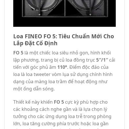
Loa FINEO FO 5: Tiêu Chuẩn Mới Cho
Lắp Đặt Cố Định
FO 5
là một chiếc loa siêu nhỏ gọn, hình khối
lập phương, trang bị củ loa đồng trục
5″/1″
cải
tiến với góc phủ âm
110°
. Điểm độc đáo của
loa là loa tweeter vòm lụa sử dụng chính hình
dạng của màng loa trầm để hoạt động như
một ống dẫn sóng.
Thiết kế này khiến
FO 5
cực kỳ phù hợp cho
các khoảng cách nghe gần và là lựa chọn lý
tưởng cho các ứng dụng loa trễ trong phòng
lớn, loa tăng cường phía trước hoặc loa gần