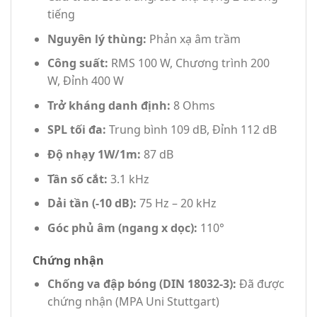
tiếng
Nguyên lý thùng:
Phản xạ âm trầm
Công suất:
RMS 100 W, Chương trình 200
W, Đỉnh 400 W
Trở kháng danh định:
8 Ohms
SPL tối đa:
Trung bình 109 dB, Đỉnh 112 dB
Độ nhạy 1W/1m:
87 dB
Tần số cắt:
3.1 kHz
Dải tần (-10 dB):
75 Hz – 20 kHz
Góc phủ âm (ngang x dọc):
110°
Chứng nhận
Chống va đập bóng (DIN 18032-3):
Đã được
chứng nhận (MPA Uni Stuttgart)