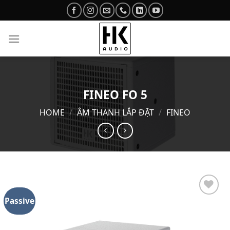
Skip
to
content
FINEO FO 5
HOME
/
ÂM THANH LẮP ĐẶT
/
FINEO
Passive
Add to
wishlist