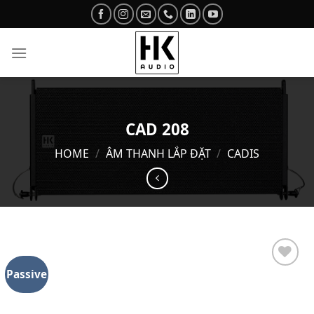
Skip
to
content
CAD 208
HOME
/
ÂM THANH LẮP ĐẶT
/
CADIS
Passive
Add to
wishlist