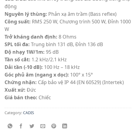
động
Nguyên lý thùng:
Phản xạ âm trầm (Bass reflex)
Công suất:
RMS 250 W, Chương trình 500 W, Đỉnh 1000
W
Trở kháng danh định:
8 Ohms
SPL tối đa:
Trung bình 131 dB, Đỉnh 136 dB
Độ nhạy 1W/1m:
95 dB
Tần số cắt:
1.2 kHz/2.1 kHz
Dải tần (-10 dB):
100 Hz – 18 kHz
Góc phủ âm (ngang x dọc):
100° x 15°
Chứng nhận:
Cấp bảo vệ IP 44 (EN 60529) (Intertek)
Xuất xứ:
Đức
Giá bán theo:
Chiếc
Category:
CADIS