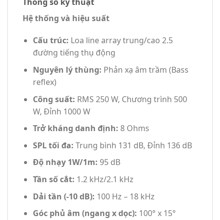
Thông số kỹ thuật
Hệ thống và hiệu suất
Cấu trúc:
Loa line array trung/cao 2.5
đường tiếng thụ động
Nguyên lý thùng:
Phản xạ âm trầm (Bass
reflex)
Công suất:
RMS 250 W, Chương trình 500
W, Đỉnh 1000 W
Trở kháng danh định:
8 Ohms
SPL tối đa:
Trung bình 131 dB, Đỉnh 136 dB
Độ nhạy 1W/1m:
95 dB
Tần số cắt:
1.2 kHz/2.1 kHz
Dải tần (-10 dB):
100 Hz – 18 kHz
Góc phủ âm (ngang x dọc):
100° x 15°