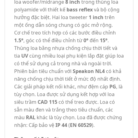
loa woofer/midrange
8 inch
trong thùng loa
polyamide với thiết kế
bass reflex
và bộ cộng
hưởng đặc biệt. Hai loa tweeter
1 inch
trên
một ống dẫn sóng chung có góc mở rộng.
Cơ chế treo tích hợp có các bước điều chỉnh
1.5°
, góc có thể điều chỉnh từ
0°
đến
15°
.
Thùng loa bằng nhựa chống chịu thời tiết và
tia
UV
cùng nhiều loại phụ kiện lắp đặt giúp loa
có thể sử dụng cả trong nhà và ngoài trời.
Phiên bản tiêu chuẩn với
Speakon NL4
có khả
năng chống chịu thời tiết ở mức độ nhất định.
Các giải pháp kết nối khác, như đệm cáp
PG
, là
tùy chọn. Loa được sử dụng kết hợp với loa
siêu trầm
CAD 115
có thể treo được. Loa có
sẵn màu đen và trắng theo tiêu chuẩn, các
màu
RAL
khác là tùy chọn. Loa đã được chứng
nhận: Cấp bảo vệ
IP 44
(
EN 60529
).