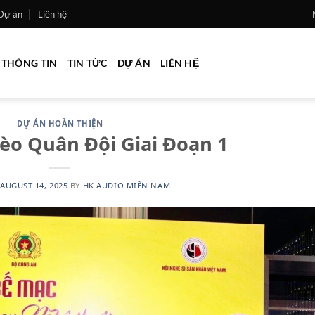
Dự án
Liên hệ
THÔNG TIN
TIN TỨC
DỰ ÁN
LIÊN HỆ
DỰ ÁN HOÀN THIỆN
èo Quân Đội Giai Đoạn 1
AUGUST 14, 2025
BY
HK AUDIO MIỀN NAM