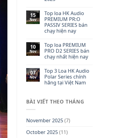
Top loa HK Audio
15
PREMIUM PR:O
Nov
PASSIV SERIES bán
chạy hiện nay
Top loa PREMIUM
10
PRO D2 SERIES bán
Nov
chạy nhất hiện nay
Top 3 Loa HK Audio
07
Polar Series chính
Nov
hãng tại Việt Nam
BÀI VIẾT THEO THÁNG
November 2025
(7)
October 2025
(11)