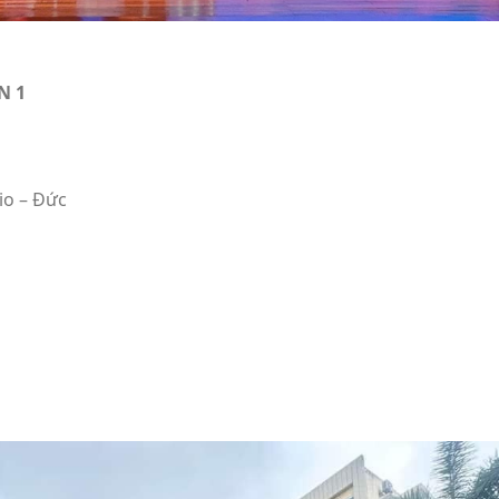
N 1
io – Đức