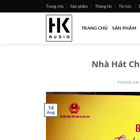
Skip
Trang chủ
Sản phẩm
Thông tin
Tin tức
to
content
TRANG CHỦ
SẢN PHẨM
Nhà Hát Ch
POSTED ON
14
Aug