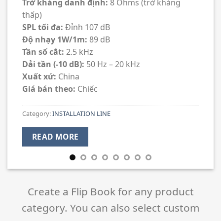
Trở kháng danh định:
8 Ohms (trở kháng
thấp)
SPL tối đa:
Đỉnh 107 dB
Độ nhạy 1W/1m:
89 dB
Tần số cắt:
2.5 kHz
Dải tần (-10 dB):
50 Hz – 20 kHz
Xuất xứ:
China
Giá bán theo:
Chiếc
Category:
INSTALLATION LINE
READ MORE
Create a Flip Book for any product
category. You can also select custom