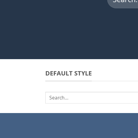
for:
DEFAULT STYLE
Search
for: