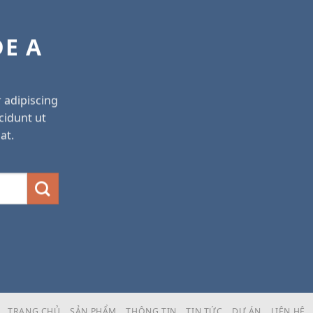
DE A
 adipiscing
cidunt ut
at.
TRANG CHỦ
SẢN PHẨM
THÔNG TIN
TIN TỨC
DỰ ÁN
LIÊN HỆ