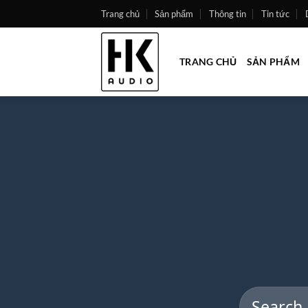
Skip
Trang chủ
Sản phẩm
Thông tin
Tin tức
to
content
TRANG CHỦ
SẢN PHẨM
Search