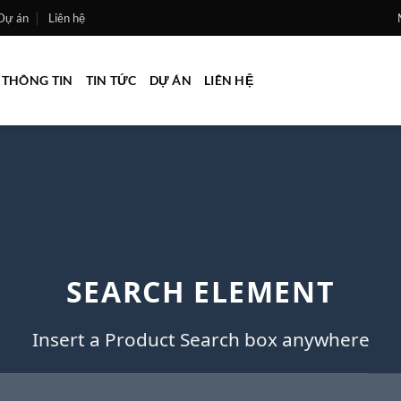
Dự án
Liên hệ
THÔNG TIN
TIN TỨC
DỰ ÁN
LIÊN HỆ
SEARCH ELEMENT
Insert a Product Search box anywhere